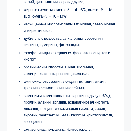
калий, цинк, магний, сера и другие;
жирные кислоты: омега-3 — 4–6%, омега-6 — 15–
16%, омега-9 — 10–13%;
насыщенные кислоты: пальмитиновая, стеариновая
и миристиновая;
дубильные вещества: алкалоиды, серотонин,
пектины, кумарины, фитонциды;
фосфолипиды: соединения фосфатов, спиртов и
кислот;
органические кислоты: виная, яблочная,
салициловая, янтарная и щавелевая;
аминокислоты: валин, лейцин, гистидин, лизин,
треонин, фенилаланин, изолейцин;
заменимые аминокислоты: каротиноиды (до 6%),
пролин, аланин, аргинин, аспарагиновая кислота,
ликопин, глицин, глутаминовая кислота, серин,
тирозин, зеаксантин, бета-каротин, криптоксантин,
кверцетин;
флавоноиды, кумарины, фитостеролы.