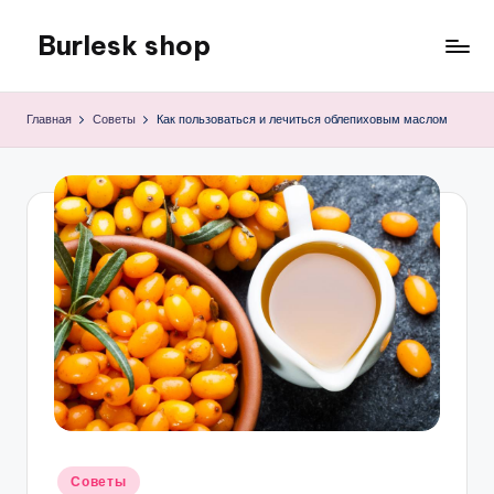
Burlesk shop
Перейти
к
Все
содержимому
для
Главная
Советы
Как пользоваться и лечиться облепиховым маслом
семьи
Опубликовано
Советы