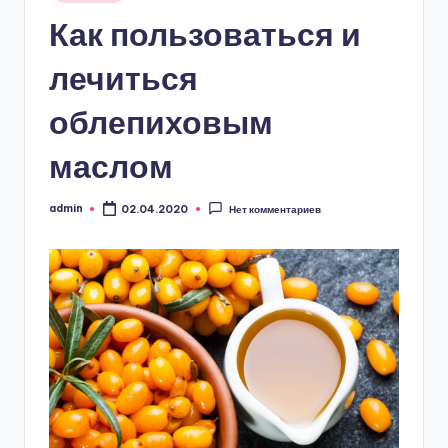
в
Как пользоваться и
лечиться
облепиховым
маслом
admin
02.04.2020
Нет комментариев
Запись
от