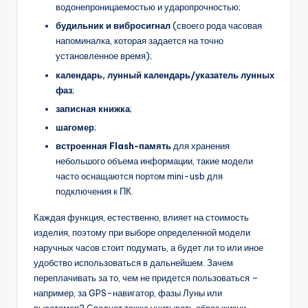
водонепроницаемостью и ударопрочностью;
будильник и вибросигнал
(своего рода часовая
напоминалка, которая задается на точно
установленное время);
календарь, лунный календарь/указатель лунных
фаз
;
записная книжка
;
шагомер
;
встроенная
Flash-память
для хранения
небольшого объема информации, такие модели
часто оснащаются портом mini-usb для
подключения к ПК.
Каждая функция, естественно, влияет на стоимость
изделия, поэтому при выборе определенной модели
наручных часов стоит подумать, а будет ли то или иное
удобство использоваться в дальнейшем. Зачем
переплачивать за то, чем не придется пользоваться –
например, за GPS-навигатор, фазы Луны или
высотомер? Следует также учитывать образ жизни,