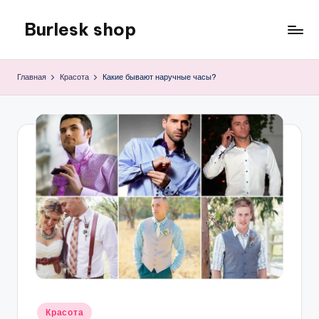
Burlesk shop
Перейти
к
Все
содержимому
для
Главная
Красота
Какие бывают наручные часы?
семьи
Опубликовано
Красота