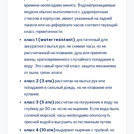
времени необходимо менять. Водонепроницаемые
модели обычно выполняются с ударопрочным
стеклом и корпусом, имеют указанный на задней
панели или на циферблате часов соответствующий
класс герметичности:
класс 1 (
water
resistant)
, достаточный для
аккуратного мытья рук, не снимая часы, но не
рассчитанный на плавание, душ или принятие
ванны, кратковременного случайного попадания в
воду. Это самый простой класс защиты механизма
от пыли, грязи, влаги;
класс 2 (3 атм)
рассчитан на мытье рук или
попадания в сильный дождь, но не плавание или
купание;
класс 3 (5 атм)
рассчитан на погружение в воду на
глубину до 30 см, но не на ныряние. Если вода была
соленой морской, часы необходимо ополоснуть
пресной водой и высушить естественным путем;
класс 4 (10 атм)
выдержит ныряние с трубкой, но