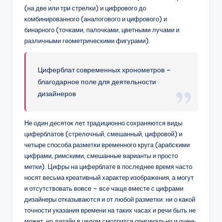
(на две или три стрелки) и цифрового до
комбинированного (аналогового и цифрового) и
бинарного (точками, палочками, цветными лучами и
различными геометрическими фигурами).
Циферблат современных хронометров –
благодарное поле для деятельности
дизайнеров
Не один десяток лет традиционно сохраняются виды
циферблатов (стрелочный, смешанный, цифровой) и
четыре способа разметки временного круга (арабскими
цифрами, римскими, смешанные варианты и просто
метки). Цифры на циферблате в последнее время часто
носят весьма креативный характер изображения, а могут
и отсутствовать вовсе – все чаще вместе с цифрами
дизайнеры отказываются и от любой разметки: ни о какой
точности указания времени на таких часах и речи быть не
может, но дизайн в целом смотрится оригинально и очень