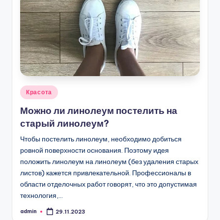
Опубликовано
Красота
в
Можно ли линолеум постелить на
старый линолеум?
Чтобы постелить линолеум, необходимо добиться
ровной поверхности основания. Поэтому идея
положить линолеум на линолеум (без удаления старых
листов) кажется привлекательной. Профессионалы в
области отделочных работ говорят, что это допустимая
технология,…
admin
29.11.2023
Запись
от