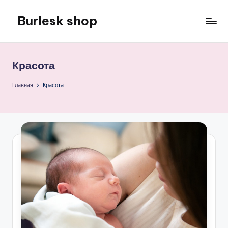
Burlesk shop
Перейти
к
Все
содержимому
для
семьи
Красота
Главная
Красота