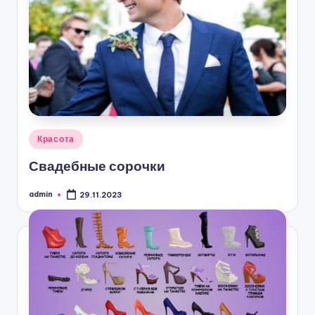
Опубликовано
Красота
в
Свадебные сорочки
admin
29.11.2023
Запись
от