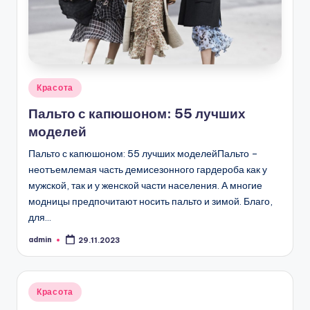
Опубликовано
Красота
в
Пальто с капюшоном: 55 лучших
моделей
Пальто с капюшоном: 55 лучших моделейПальто –
неотъемлемая часть демисезонного гардероба как у
мужской, так и у женской части населения. А многие
модницы предпочитают носить пальто и зимой. Благо,
для…
admin
29.11.2023
Запись
от
Опубликовано
Красота
в